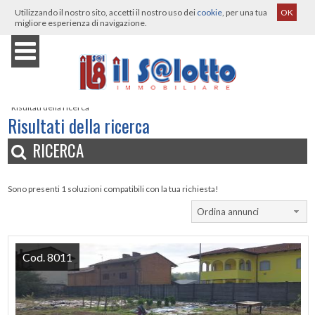
Utilizzando il nostro sito, accetti il nostro uso dei
cookie
, per una tua
OK
migliore esperienza di navigazione.
Home
›
Immobili
›
Casanova Elvo
›
Vendita
›
Terreno edificabile
›
Risultati della ricerca
Risultati della ricerca
RICERCA
Sono presenti 1 soluzioni compatibili con la tua richiesta!
Ordina annunci
Cod. 8011