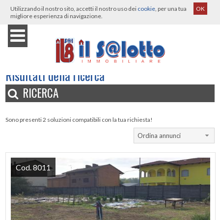
Utilizzando il nostro sito, accetti il nostro uso dei
cookie
, per una tua
OK
migliore esperienza di navigazione.
Home
›
Immobili
›
Casanova Elvo
›
Vendita
›
Risultati della ricerca
Risultati della ricerca
RICERCA
Sono presenti 2 soluzioni compatibili con la tua richiesta!
Ordina annunci
Cod. 8011