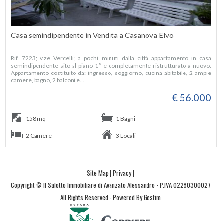
Casa semindipendente in Vendita a Casanova Elvo
Rif. 7223; v.ze Vercelli; a pochi minuti dalla città appartamento in casa
semindipendente sito al piano 1° e completamente ristrutturato a nuovo.
Appartamento costituito da: ingresso, soggiorno, cucina abitabile, 2 ampie
camere, bagno, 2 balconi e...
€ 56.000
158 mq
1 Bagni
2 Camere
3 Locali
Site Map
|
Privacy
|
Copyright © Il Salotto Immobiliare di Avanzato Alessandro - P.IVA 02280300027
All Rights Reserved -
Powered By Gestim