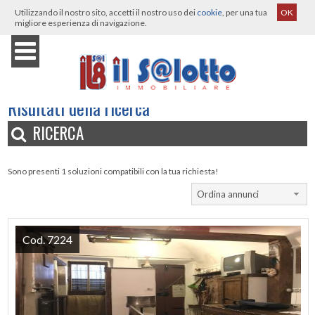
Utilizzando il nostro sito, accetti il nostro uso dei
cookie
, per una tua
OK
migliore esperienza di navigazione.
Home
›
Immobili
›
Albano Vercellese
›
Risultati della ricerca
Risultati della ricerca
RICERCA
Sono presenti 1 soluzioni compatibili con la tua richiesta!
Ordina annunci
Cod. 7224