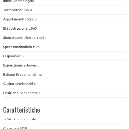
Infissi
: vetro singolo
Termosifoni
: Ghisa
Appartamenti Totali
: 8
Età costruzione
: 1965
Stato attuale
: Libero al rogito
Spese condominio
: € 25
Disponibile
: Si
Esposizione
: est/ovest
Balconi
: Presente, 10 mq
Cucina
: Semiabitabile
Posizione
: Semicentrale
Caratteristiche
Tv SAT: Condominiale
Copertura ADSL