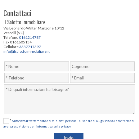
Contattaci
Il Salotto Immobiliare
Via Leonardo Walter Manzone 10/12
Vercelli (VC)
Telefono
0161214787
Fax 0161605154
Cellulare
3337717397
info@ilsalottoimmobiliare.it
*
Autorizzo il trattamento dei miei dati personali ai sensi del D.Lgs 196/03 e confermo di
aver preso visione dell'informativa sulla privacy.