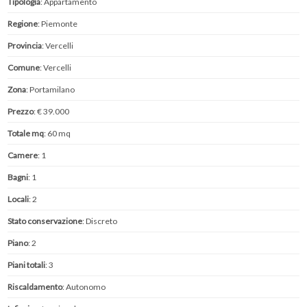
Tipologia
: Appartamento
Regione
: Piemonte
Provincia
: Vercelli
Comune
: Vercelli
Zona
: Portamilano
Prezzo
: € 39.000
Totale mq
: 60 mq
Camere
: 1
Bagni
: 1
Locali
: 2
Stato conservazione
: Discreto
Piano
: 2
Piani totali
: 3
Riscaldamento
: Autonomo