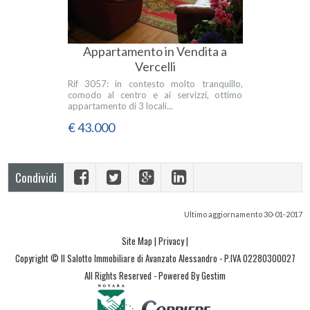
Appartamento in Vendita a
Vercelli
Rif 3057: in contesto molto tranquillo,
comodo al centro e ai servizzi, ottimo
appartamento di 3 locali...
€ 43.000
Condividi
Ultimo aggiornamento 30-01-2017
Site Map
|
Privacy
|
Copyright © Il Salotto Immobiliare di Avanzato Alessandro - P.IVA 02280300027
All Rights Reserved -
Powered By Gestim