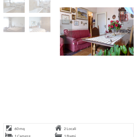
60 mq
2 Locali
1 Camere
1 Bagni