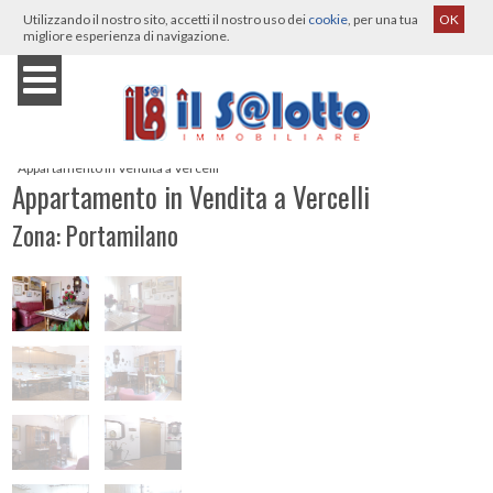
Utilizzando il nostro sito, accetti il nostro uso dei
cookie
, per una tua
OK
migliore esperienza di navigazione.
Home
›
Immobili
›
Vercelli
›
Vendita
›
Appartamento
›
Appartamento in Vendita a Vercelli
Appartamento in Vendita a Vercelli
Zona: Portamilano