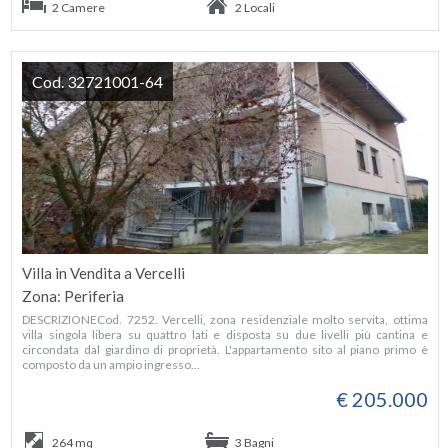
2 Camere
2 Locali
Cod. 32721001-64
Villa in Vendita a Vercelli
Zona: Periferia
DESCRIZIONECod. 7252. Vercelli, zona residenziale molto servita, ottima
villa singola libera su quattro lati e disposta su due livelli più cantina e
circondata dal giardino di proprietà. L'appartamento sito al piano primo è
composto da un ampio ingresso...
€ 205.000
264 mq
3 Bagni