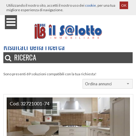
Utilizzando il nostro sito, accetti il nostro uso dei
cookie
, per una tua
OK
migliore esperienza di navigazione.
Home
›
Immobili
›
Risultati della ricerca
Risultati della ricerca
RICERCA
Sono presenti 69 soluzioni compatibili con la tua richiesta!
Ordina annunci
Cod. 32721001-74