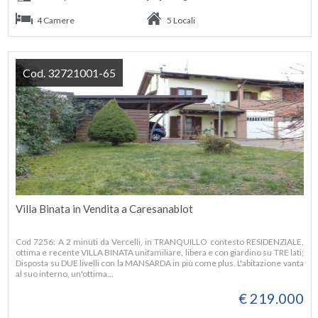
4 Camere
5 Locali
Cod. 32721001-65
Villa Binata in Vendita a Caresanablot
Cod 7256: A 2 minuti da Vercelli, in TRANQUILLO contesto RESIDENZIALE,
ottima e recente VILLA BINATA unifamiliare, libera e con giardino su TRE lati;
Disposta su DUE livelli con la MANSARDA in più come plus. L'abitazione vanta
al suo interno, un'ottima...
€ 219.000