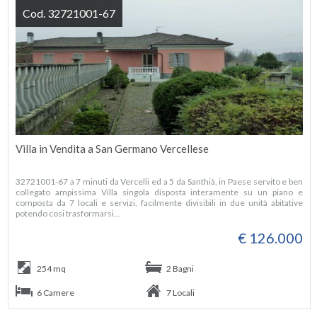
Cod. 32721001-67
Villa in Vendita a San Germano Vercellese
32721001-67 a 7 minuti da Vercelli ed a 5 da Santhià, in Paese servito e ben
collegato ampissima Villa singola disposta interamente su un piano e
composta da 7 locali e servizi, facilmente divisibili in due unità abitative
potendo cosi trasformarsi...
€ 126.000
254 mq
2 Bagni
6 Camere
7 Locali