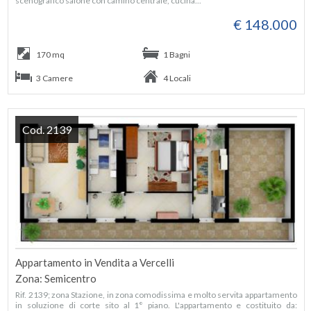
scenografico salone con camino centrale, cucina...
€ 148.000
170 mq
1 Bagni
3 Camere
4 Locali
Cod. 2139
Appartamento in Vendita a Vercelli
Zona: Semicentro
Rif. 2139; zona Stazione, in zona comodissima e molto servita appartamento
in soluzione di corte sito al 1° piano. L'appartamento e costituito da: