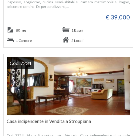
ingresso, soggiorno, cucina semi-abitabile, camera matrimoniale, bagno,
balcone e cantina. Da personalizzare,...
€ 39.000
80 mq
1 Bagni
1 Camere
2 Locali
Cod. 7234
Casa indipendente in Vendita a Stroppiana
Cod 7234, Sita a Stroppiana, vic. Vercelli, Casa indipendente di grande