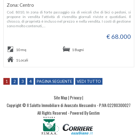
Zona: Centro
Cod. 8010, In zona di forte passaggio sia di veicoli che di bici o pedoni, si
propone in vendita l'attività di rivendita giornali riviste e quotidiani. Il
chiosco, di proprietà è incluso nel prezzo e nella vendita. I costi di gestione
sono molto contenuti,...
€ 68.000
10 mq
1 Bagni
1 Locali
1
2
3
4
PAGINA SEGUENTE
VEDI TUTTO
Site Map
|
Privacy
|
Copyright © Il Salotto Immobiliare di Avanzato Alessandro - P.IVA 02280300027
All Rights Reserved -
Powered By Gestim