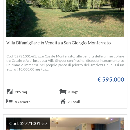
Villa Bifamigliare in Vendita a San Giorgio Monferrato
Cod. 32721001-61: v.ze Casale Monferrato, alle pendici delle prime colline
tra Casale e Asti, lussuosa Villa Singola con Piscina, disposta interamente su
un piano e immersa nel proprio parco di privato dell'ampiezza di quasi un
ettaro ( 10.000,00 mq ).La...
€ 595.000
289 mq
3 Bagni
5 Camere
6 Locali
Cod. 32721001-57