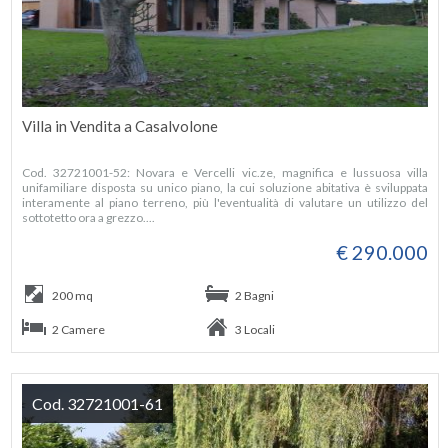
Villa in Vendita a Casalvolone
Cod. 32721001-52: Novara e Vercelli vic.ze, magnifica e lussuosa villa
unifamiliare disposta su unico piano, la cui soluzione abitativa è sviluppata
interamente al piano terreno, più l'eventualità di valutare un utilizzo del
sottotetto ora a grezzo....
€ 290.000
200 mq
2 Bagni
2 Camere
3 Locali
Cod. 32721001-61