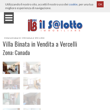
Utilizzando il nostro sito, accetti il nostro uso dei
cookie
, per una tua
OK
migliore esperienza di navigazione.
Home
›
Immobili
›
Vercelli
›
Vendita
›
Villa Binata
›
Villa Binata in Vendita a Vercelli
Villa Binata in Vendita a Vercelli
Zona: Canada