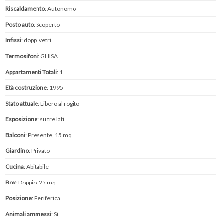
Riscaldamento
: Autonomo
Posto auto
: Scoperto
Infissi
: doppi vetri
Termosifoni
: GHISA
Appartamenti Totali
: 1
Età costruzione
: 1995
Stato attuale
: Libero al rogito
Esposizione
: su tre lati
Balconi
: Presente, 15 mq
Giardino
: Privato
Cucina
: Abitabile
Box
: Doppio, 25 mq
Posizione
: Periferica
Animali ammessi
: Si