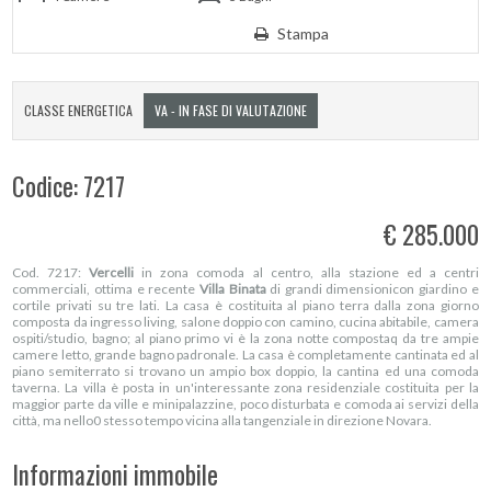
Stampa
CLASSE ENERGETICA
VA - IN FASE DI VALUTAZIONE
Codice: 7217
€ 285.000
Cod. 7217:
Vercelli
in zona comoda al centro, alla stazione ed a centri
commerciali, ottima e recente
Villa Binata
di grandi dimensionicon giardino e
cortile privati su tre lati. La casa è costituita al piano terra dalla zona giorno
composta da ingresso living, salone doppio con camino, cucina abitabile, camera
ospiti/studio, bagno; al piano primo vi è la zona notte compostaq da tre ampie
camere letto, grande bagno padronale. La casa è completamente cantinata ed al
piano semiterrato si trovano un ampio box doppio, la cantina ed una comoda
taverna. La villa è posta in un'interessante zona residenziale costituita per la
maggior parte da ville e minipalazzine, poco disturbata e comoda ai servizi della
città, ma nello0 stesso tempo vicina alla tangenziale in direzione Novara.
Informazioni immobile