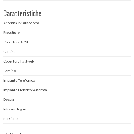
Caratteristiche
Antenna Tv: Autonoma
Ripostiglio
Copertura ADSL
Cantina
Copertura Fastweb
Camino
Impianto Telefonico
Impianto Elettrico: A norma
Doccia
Infissi in legno
Persiane