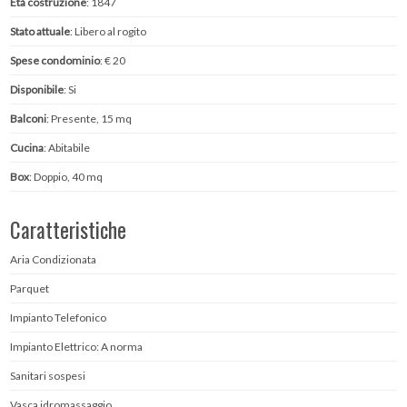
Età costruzione
: 1847
Stato attuale
: Libero al rogito
Spese condominio
: € 20
Disponibile
: Si
Balconi
: Presente, 15 mq
Cucina
: Abitabile
Box
: Doppio, 40 mq
Caratteristiche
Aria Condizionata
Parquet
Impianto Telefonico
Impianto Elettrico: A norma
Sanitari sospesi
Vasca idromassaggio