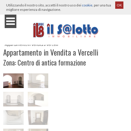
Utilizzando il nostro sito, accetti il nostro uso dei
cookie
, per una tua
OK
migliore esperienza di navigazione.
Home
›
Immobili
›
Vercelli
›
Vendita
›
Appartamento
›
Appartamento in Vendita a Vercelli
Appartamento in Vendita a Vercelli
Zona: Centro di antica formazione