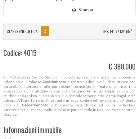
Stampa
CLASSE ENERGETICA
C
IPE: 141,37 KWH/M²
Codice: 4015
€ 380.000
Rif. 4015: Zona Centro Storico in piccolo palazzo della metà dell'ottocento,
Splendido e Luminoso
Appartamento
disposto su due livelli , ristrutturato con
particolare attenzione alle più recenti tecnologie in materia di risparmio
energetico. L'unià abitativa è composta al piano Primo da Ampio salone con
studio e scala a vista, cucina abitabile, 3 comode camere letto, 2 ampi bagni, e tre
balconi. Al Piano terreno, Ampia autorimessa, cantina ed ingresso indipendente
dalla via. L'
Appartamento
è finemente ristrutturato ed ha la particolare
caratteristica di essere molto luminoso pur essendo in una posizione centrale
alla città.
Informazioni immobile