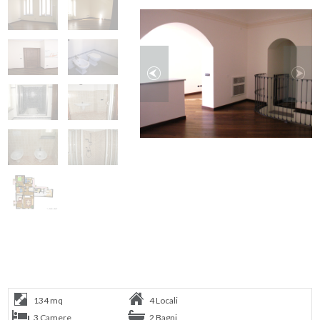
134 mq
4 Locali
3 Camere
2 Bagni