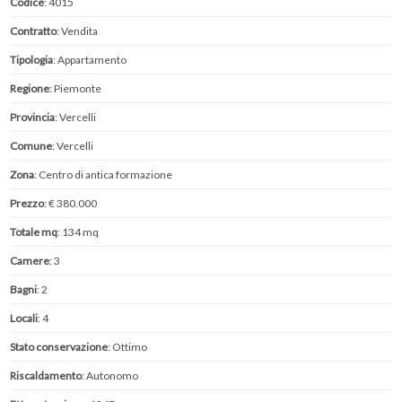
Codice
: 4015
Contratto
: Vendita
Tipologia
: Appartamento
Regione
: Piemonte
Provincia
: Vercelli
Comune
: Vercelli
Zona
: Centro di antica formazione
Prezzo
: € 380.000
Totale mq
: 134 mq
Camere
: 3
Bagni
: 2
Locali
: 4
Stato conservazione
: Ottimo
Riscaldamento
: Autonomo